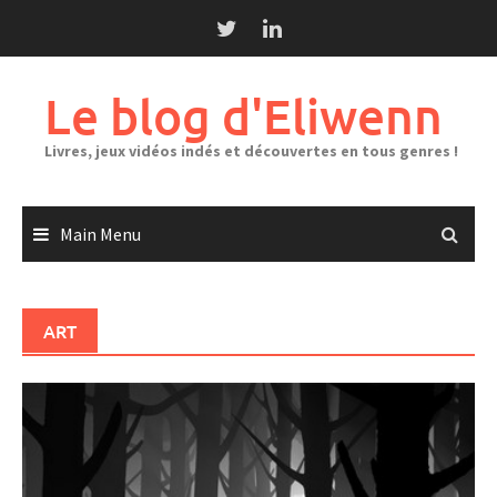
Skip
to
content
Le blog d'Eliwenn
Livres, jeux vidéos indés et découvertes en tous genres !
Main Menu
ART