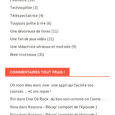
Technophile
(3)
Téléspectatrice
(4)
Toujours prête à rire
(6)
Une dévoreuse de livres
(11)
Une fan de jeux vidéo
(21)
Une rédactrice sérieuse et motivée
(9)
Web-trotteuse
(35)
COMMENTAIRES TOUT FRAIS !
Oh mon dieu
dans
Jow : une appli qui facilite vos
courses… et vos repas !
Riri
dans
One Ok Rock : du bon son comme on l’aime…
Nina
dans
Koizora – Récap’ complet de l’épisode 1
Nina
dans
Koizora – Récap’ complet de l’épisode 1