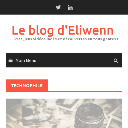
Skip
to
content
Le blog d'Eliwenn
Livres, jeux vidéos indés et découvertes en tous genres !
Main Menu
TECHNOPHILE