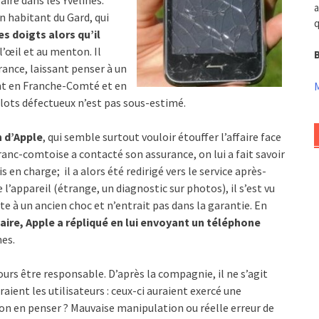
aire dans les Yvelines.
a
n habitant du Gard, qui
q
s doigts alors qu’il
 l’œil et au menton. Il
B
France, laissant penser à un
ent en Franche-Comté et en
M
 lots défectueux n’est pas sous-estimé.
 d’Apple
, qui semble surtout vouloir étouffer l’affaire face
franc-comtoise a contacté son assurance, on lui a fait savoir
 en charge; il a alors été redirigé vers le service après-
l’appareil (étrange, un diagnostic sur photos), il s’est vu
e à un ancien choc et n’entrait pas dans la garantie. En
aire, Apple a répliqué en lui envoyant un téléphone
mes.
rs être responsable. D’après la compagnie, il ne s’agit
raient les utilisateurs : ceux-ci auraient exercé une
t-on en penser ? Mauvaise manipulation ou réelle erreur de