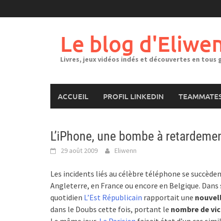
Skip
to
content
Le blog d'Eliwe
Livres, jeux vidéos indés et découvertes en tous 
ACCUEIL
PROFIL LINKEDIN
TEAMMATES
L’iPhone, une bombe à retardemen
29 août 2009
Eliwenn
Les incidents liés au célèbre téléphone se succèden
Angleterre, en France ou encore en Belgique. Dans s
quotidien
L’Est Républicain
rapportait une
nouvel
dans le Doubs cette fois, portant le
nombre de vic