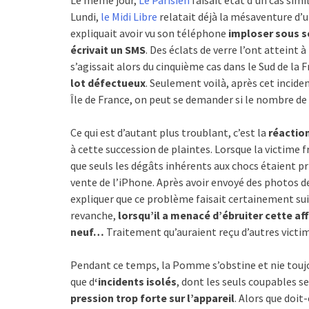
Le même jour,
Le Parisien
faisait état d’un cas simil
Lundi,
le Midi Libre
relatait déjà la mésaventure d’u
expliquait avoir vu son téléphone
imploser sous se
écrivait un SMS
. Des éclats de verre l’ont atteint à
s’agissait alors du cinquième cas dans le Sud de la 
lot défectueux
. Seulement voilà, après cet incid
Île de France, on peut se demander si le nombre de
Ce qui est d’autant plus troublant, c’est la
réaction
à cette succession de plaintes. Lorsque la victime 
que seuls les dégâts inhérents aux chocs étaient pris
vente de l’iPhone. Après avoir envoyé des photos de 
expliquer que ce problème faisait certainement suit
revanche,
lorsqu’il a menacé d’ébruiter cette aff
neuf…
Traitement qu’auraient reçu d’autres victi
Pendant ce temps, la Pomme s’obstine et nie toujou
que d
‘incidents isolés
, dont les seuls coupables se
pression trop forte sur l’appareil
. Alors que doi