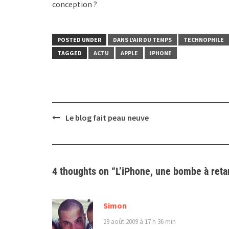
conception ?
POSTED UNDER
DANS L'AIR DU TEMPS
TECHNOPHILE
TAGGED
ACTU
APPLE
IPHONE
Post
Le blog fait peau neuve
navigation
4 thoughts on “
L’iPhone, une bombe à ret
Simon
29 août 2009 à 17 h 36 min