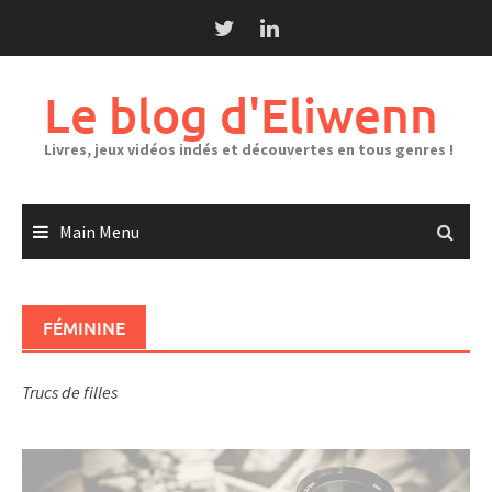
Skip
to
content
Le blog d'Eliwenn
Livres, jeux vidéos indés et découvertes en tous genres !
Main Menu
FÉMININE
Trucs de filles